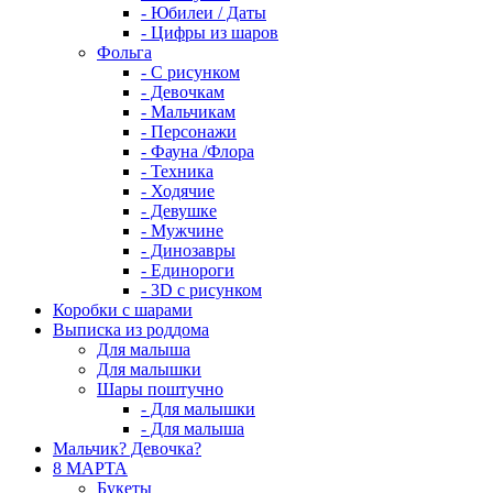
- Юбилеи / Даты
- Цифры из шаров
Фольга
- C рисунком
- Девочкам
- Мальчикам
- Персонажи
- Фауна /Флора
- Техника
- Ходячие
- Девушке
- Мужчине
- Динозавры
- Единороги
- 3D с рисунком
Коробки с шарами
Выписка из роддома
Для малыша
Для малышки
Шары поштучно
- Для малышки
- Для малыша
Мальчик? Девочка?
8 МАРТА
Букеты