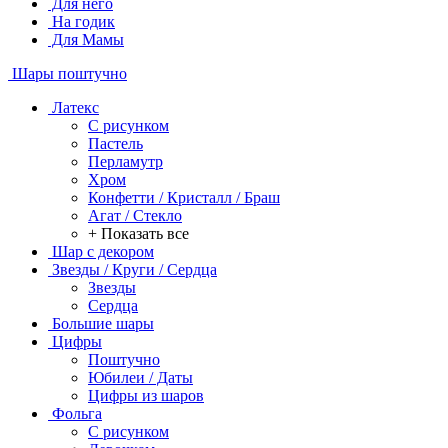
Для него
На годик
Для Мамы
Шары поштучно
Латекс
С рисунком
Пастель
Перламутр
Хром
Конфетти / Кристалл / Браш
Агат / Стекло
+ Показать все
Шар с декором
Звезды / Круги / Сердца
Звезды
Сердца
Большие шары
Цифры
Поштучно
Юбилеи / Даты
Цифры из шаров
Фольга
C рисунком