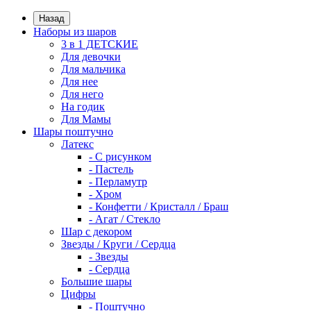
Назад
Наборы из шаров
3 в 1 ДЕТСКИЕ
Для девочки
Для мальчика
Для нее
Для него
На годик
Для Мамы
Шары поштучно
Латекс
- С рисунком
- Пастель
- Перламутр
- Хром
- Конфетти / Кристалл / Браш
- Агат / Стекло
Шар с декором
Звезды / Круги / Сердца
- Звезды
- Сердца
Большие шары
Цифры
- Поштучно