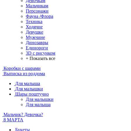
Девочкам
Мальчикам
Персонажи
Фауна /Флора
Техника
Ходячие
Девушке
Мужчине
Динозавры
Единороги
3D с рисунком
+ Показать все
Коробки с шарами
Выписка из роддома
Для малыша
Для малышки
Шары поштучно
Для малышки
Для малыша
Мальчик? Девочка?
8 МАРТА
Букеты