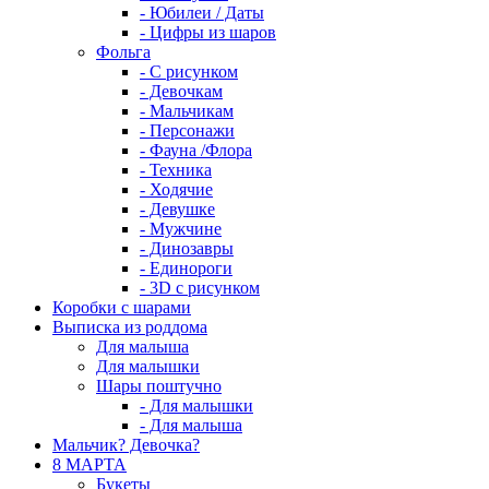
- Юбилеи / Даты
- Цифры из шаров
Фольга
- C рисунком
- Девочкам
- Мальчикам
- Персонажи
- Фауна /Флора
- Техника
- Ходячие
- Девушке
- Мужчине
- Динозавры
- Единороги
- 3D с рисунком
Коробки с шарами
Выписка из роддома
Для малыша
Для малышки
Шары поштучно
- Для малышки
- Для малыша
Мальчик? Девочка?
8 МАРТА
Букеты