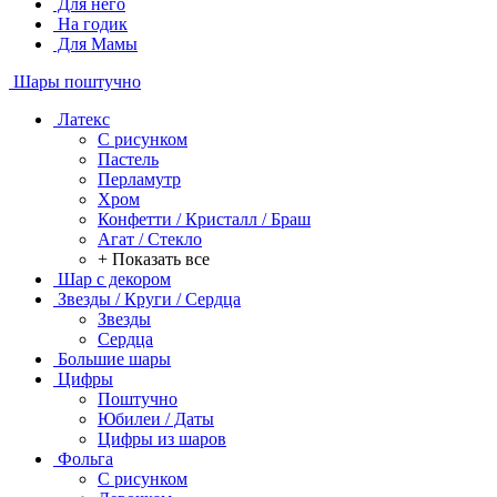
Для него
На годик
Для Мамы
Шары поштучно
Латекс
С рисунком
Пастель
Перламутр
Хром
Конфетти / Кристалл / Браш
Агат / Стекло
+ Показать все
Шар с декором
Звезды / Круги / Сердца
Звезды
Сердца
Большие шары
Цифры
Поштучно
Юбилеи / Даты
Цифры из шаров
Фольга
C рисунком