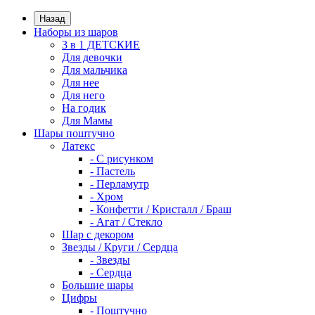
Назад
Наборы из шаров
3 в 1 ДЕТСКИЕ
Для девочки
Для мальчика
Для нее
Для него
На годик
Для Мамы
Шары поштучно
Латекс
- С рисунком
- Пастель
- Перламутр
- Хром
- Конфетти / Кристалл / Браш
- Агат / Стекло
Шар с декором
Звезды / Круги / Сердца
- Звезды
- Сердца
Большие шары
Цифры
- Поштучно