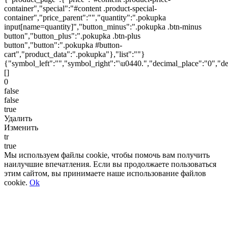
container","special":"#content .product-special-
container","price_parent":"","quantity":".pokupka
input[name=quantity]","button_minus":".pokupka .btn-minus
button","button_plus":".pokupka .btn-plus
button","button":".pokupka #button-
cart","product_data":".pokupka"},"list":""}
{"symbol_left":"","symbol_right":"\u0440.","decimal_place":"0","de
[]
0
false
false
true
Удалить
Изменить
tr
true
Мы используем файлы cookie, чтобы помочь вам получить
наилучшие впечатления. Если вы продолжаете пользоваться
этим сайтом, вы принимаете наше использование файлов
cookie.
Ok