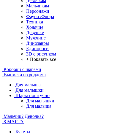
Девочкам
Мальчикам
Персонажи
Фауна /Флора
Техника
Ходячие
Девушке
Мужчине
Динозавры
Единороги
3D с рисунком
+ Показать все
Коробки с шарами
Выписка из роддома
Для малыша
Для малышки
Шары поштучно
Для малышки
Для малыша
Мальчик? Девочка?
8 МАРТА
Букеты