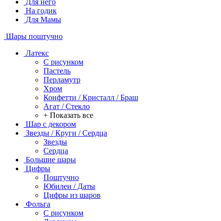
Для него
На годик
Для Мамы
Шары поштучно
Латекс
С рисунком
Пастель
Перламутр
Хром
Конфетти / Кристалл / Браш
Агат / Стекло
+ Показать все
Шар с декором
Звезды / Круги / Сердца
Звезды
Сердца
Большие шары
Цифры
Поштучно
Юбилеи / Даты
Цифры из шаров
Фольга
C рисунком