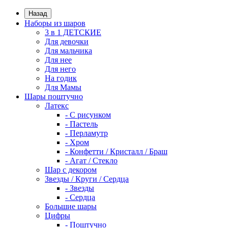
Назад
Наборы из шаров
3 в 1 ДЕТСКИЕ
Для девочки
Для мальчика
Для нее
Для него
На годик
Для Мамы
Шары поштучно
Латекс
- С рисунком
- Пастель
- Перламутр
- Хром
- Конфетти / Кристалл / Браш
- Агат / Стекло
Шар с декором
Звезды / Круги / Сердца
- Звезды
- Сердца
Большие шары
Цифры
- Поштучно