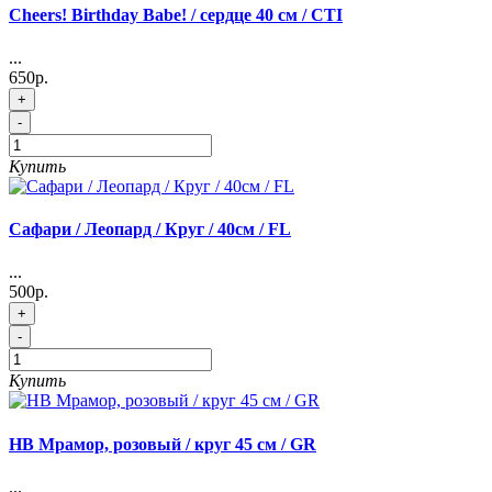
Cheers! Birthday Babe! / сердце 40 см / CTI
...
650р.
+
-
Купить
Cафари / Леопард / Круг / 40см / FL
...
500р.
+
-
Купить
HB Мрамор, розовый / круг 45 см / GR
...