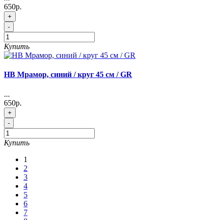
650р.
+
-
Купить
HB Мрамор, синий / круг 45 см / GR
...
650р.
+
-
Купить
1
2
3
4
5
6
7