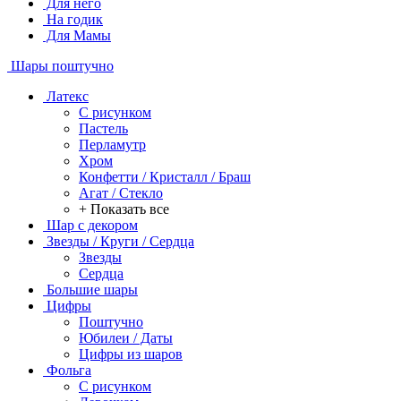
Для него
На годик
Для Мамы
Шары поштучно
Латекс
С рисунком
Пастель
Перламутр
Хром
Конфетти / Кристалл / Браш
Агат / Стекло
+ Показать все
Шар с декором
Звезды / Круги / Сердца
Звезды
Сердца
Большие шары
Цифры
Поштучно
Юбилеи / Даты
Цифры из шаров
Фольга
C рисунком