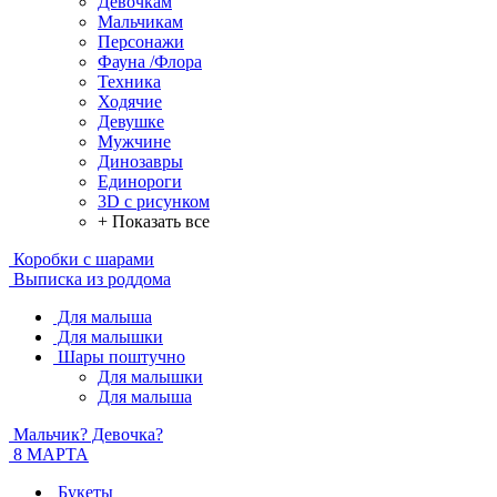
Девочкам
Мальчикам
Персонажи
Фауна /Флора
Техника
Ходячие
Девушке
Мужчине
Динозавры
Единороги
3D с рисунком
+ Показать все
Коробки с шарами
Выписка из роддома
Для малыша
Для малышки
Шары поштучно
Для малышки
Для малыша
Мальчик? Девочка?
8 МАРТА
Букеты