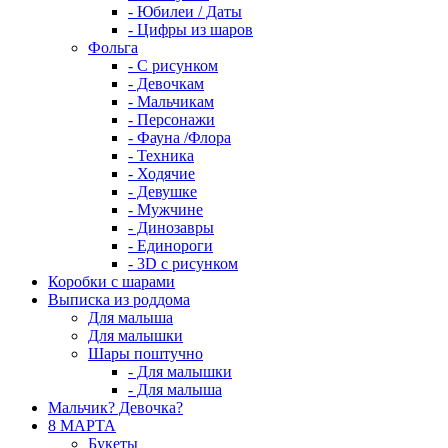
- Юбилеи / Даты
- Цифры из шаров
Фольга
- C рисунком
- Девочкам
- Мальчикам
- Персонажи
- Фауна /Флора
- Техника
- Ходячие
- Девушке
- Мужчине
- Динозавры
- Единороги
- 3D с рисунком
Коробки с шарами
Выписка из роддома
Для малыша
Для малышки
Шары поштучно
- Для малышки
- Для малыша
Мальчик? Девочка?
8 МАРТА
Букеты