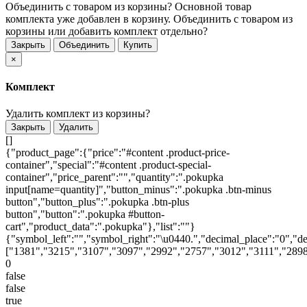
Объединить с товаром из корзины?
Основной товар
комплекта уже добавлен в корзину. Объединить с товаром из
корзины или добавить комплект отдельно?
Закрыть
Объединить
Купить
×
Комплект
Удалить комплект из корзины?
Закрыть
Удалить
[]
{"product_page":{"price":"#content .product-price-
container","special":"#content .product-special-
container","price_parent":"","quantity":".pokupka
input[name=quantity]","button_minus":".pokupka .btn-minus
button","button_plus":".pokupka .btn-plus
button","button":".pokupka #button-
cart","product_data":".pokupka"},"list":""}
{"symbol_left":"","symbol_right":"\u0440.","decimal_place":"0","de
["1381","3215","3107","3097","2992","2757","3012","3111","2898
0
false
false
true