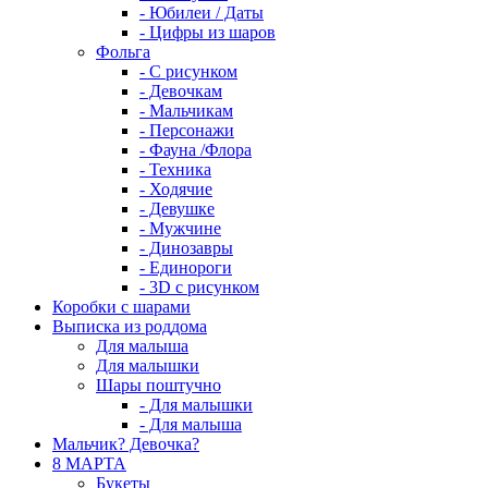
- Юбилеи / Даты
- Цифры из шаров
Фольга
- C рисунком
- Девочкам
- Мальчикам
- Персонажи
- Фауна /Флора
- Техника
- Ходячие
- Девушке
- Мужчине
- Динозавры
- Единороги
- 3D с рисунком
Коробки с шарами
Выписка из роддома
Для малыша
Для малышки
Шары поштучно
- Для малышки
- Для малыша
Мальчик? Девочка?
8 МАРТА
Букеты