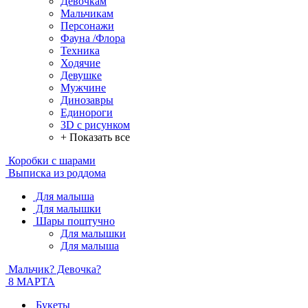
Девочкам
Мальчикам
Персонажи
Фауна /Флора
Техника
Ходячие
Девушке
Мужчине
Динозавры
Единороги
3D с рисунком
+ Показать все
Коробки с шарами
Выписка из роддома
Для малыша
Для малышки
Шары поштучно
Для малышки
Для малыша
Мальчик? Девочка?
8 МАРТА
Букеты