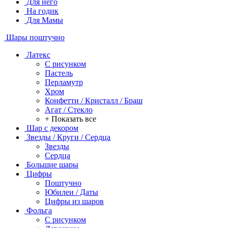
Для него
На годик
Для Мамы
Шары поштучно
Латекс
С рисунком
Пастель
Перламутр
Хром
Конфетти / Кристалл / Браш
Агат / Стекло
+ Показать все
Шар с декором
Звезды / Круги / Сердца
Звезды
Сердца
Большие шары
Цифры
Поштучно
Юбилеи / Даты
Цифры из шаров
Фольга
C рисунком