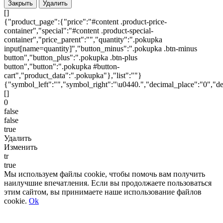
Закрыть
Удалить
[]
{"product_page":{"price":"#content .product-price-
container","special":"#content .product-special-
container","price_parent":"","quantity":".pokupka
input[name=quantity]","button_minus":".pokupka .btn-minus
button","button_plus":".pokupka .btn-plus
button","button":".pokupka #button-
cart","product_data":".pokupka"},"list":""}
{"symbol_left":"","symbol_right":"\u0440.","decimal_place":"0","de
[]
0
false
false
true
Удалить
Изменить
tr
true
Мы используем файлы cookie, чтобы помочь вам получить
наилучшие впечатления. Если вы продолжаете пользоваться
этим сайтом, вы принимаете наше использование файлов
cookie.
Ok