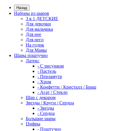
Назад
Наборы из шаров
3 в 1 ДЕТСКИЕ
Для девочки
Для мальчика
Для нее
Для него
На годик
Для Мамы
Шары поштучно
Латекс
- С рисунком
- Пастель
- Перламутр
- Хром
- Конфетти / Кристалл / Браш
- Агат / Стекло
Шар с декором
Звезды / Круги / Сердца
- Звезды
- Сердца
Большие шары
Цифры
- Поштучно