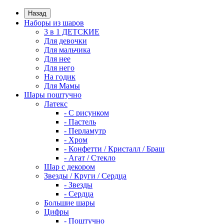
Назад
Наборы из шаров
3 в 1 ДЕТСКИЕ
Для девочки
Для мальчика
Для нее
Для него
На годик
Для Мамы
Шары поштучно
Латекс
- С рисунком
- Пастель
- Перламутр
- Хром
- Конфетти / Кристалл / Браш
- Агат / Стекло
Шар с декором
Звезды / Круги / Сердца
- Звезды
- Сердца
Большие шары
Цифры
- Поштучно