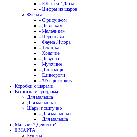
- Юбилеи / Даты
- Цифры из шаров
Фольга
- C рисунком
- Девочкам
- Мальчикам
- Персонажи
- Фауна /Флора
- Техника
- Ходячие
- Девушке
- Мужчине
- Динозавры
- Единороги
- 3D с рисунком
Коробки с шарами
Выписка из роддома
Для малыша
Для малышки
Шары поштучно
- Для малышки
- Для малыша
Мальчик? Девочка?
8 МАРТА
Букеты