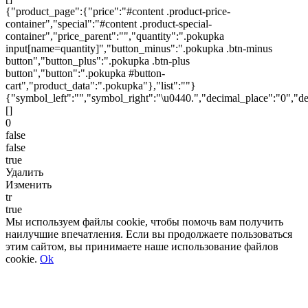
{"product_page":{"price":"#content .product-price-
container","special":"#content .product-special-
container","price_parent":"","quantity":".pokupka
input[name=quantity]","button_minus":".pokupka .btn-minus
button","button_plus":".pokupka .btn-plus
button","button":".pokupka #button-
cart","product_data":".pokupka"},"list":""}
{"symbol_left":"","symbol_right":"\u0440.","decimal_place":"0","de
[]
0
false
false
true
Удалить
Изменить
tr
true
Мы используем файлы cookie, чтобы помочь вам получить
наилучшие впечатления. Если вы продолжаете пользоваться
этим сайтом, вы принимаете наше использование файлов
cookie.
Ok