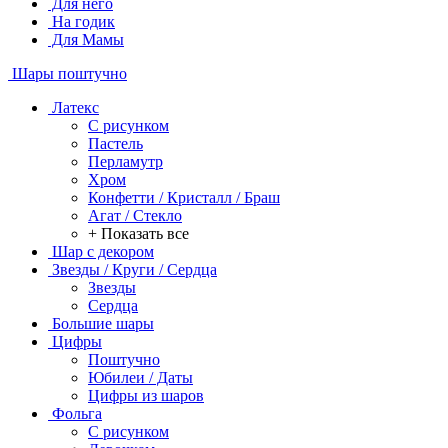
Для него
На годик
Для Мамы
Шары поштучно
Латекс
С рисунком
Пастель
Перламутр
Хром
Конфетти / Кристалл / Браш
Агат / Стекло
+ Показать все
Шар с декором
Звезды / Круги / Сердца
Звезды
Сердца
Большие шары
Цифры
Поштучно
Юбилеи / Даты
Цифры из шаров
Фольга
C рисунком