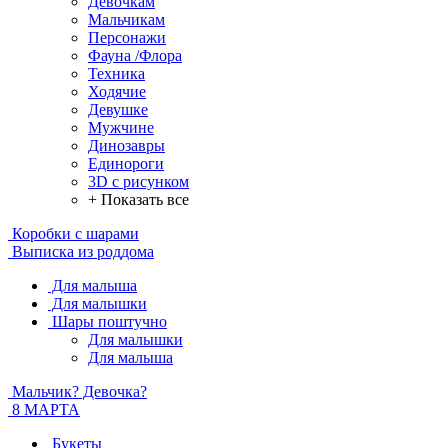
Девочкам
Мальчикам
Персонажи
Фауна /Флора
Техника
Ходячие
Девушке
Мужчине
Динозавры
Единороги
3D с рисунком
+ Показать все
Коробки с шарами
Выписка из роддома
Для малыша
Для малышки
Шары поштучно
Для малышки
Для малыша
Мальчик? Девочка?
8 МАРТА
Букеты